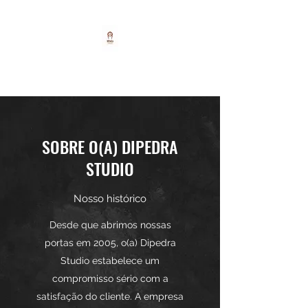
DIPEDRA STUDIO
SOBRE O(A) DIPEDRA
STUDIO
Nosso histórico
Desde que abrimos nossas
portas em 2005, o(a) Dipedra
Studio estabelece um
compromisso sério com a
satisfação do cliente. A empresa