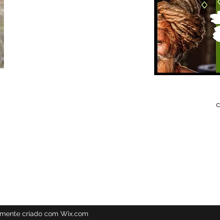
c
amente criado com Wix.com