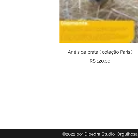
Visualização rápida
Anéis de prata ( coleção Paris )
Preço
R$ 120,00
©2022 por Dipedra Studio. Orgulhos