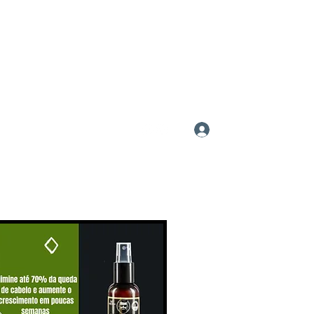
Login
@gmail.com
71992052641